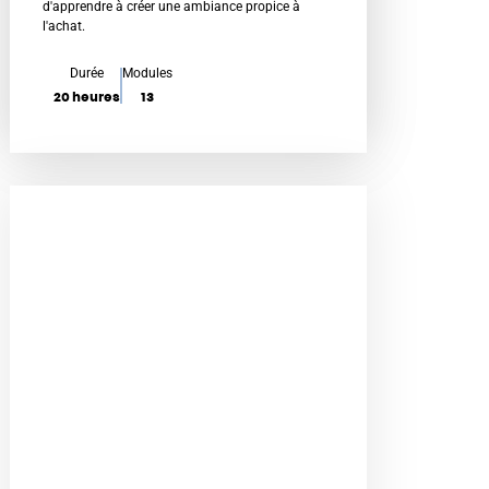
é
d'apprendre à créer une ambiance propice à
l'achat.
0
s
Durée
Modules
u
20 heures
13
r
5