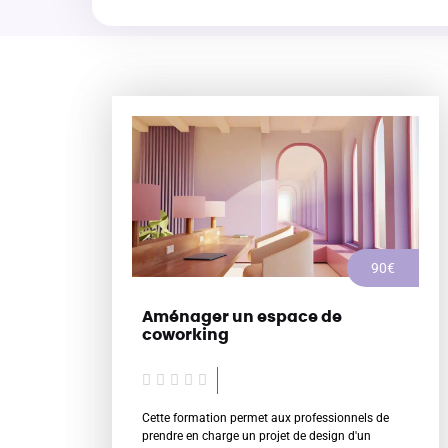
90€
Aménager un espace de
coworking
N





o
Cette formation permet aux professionnels de
t
prendre en charge un projet de design d'un