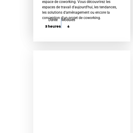
é
espace de coworking. Vous découvrirez les
espaces de travail d'aujourd'hui, les tendances,
0
les solutions d'aménagement ou encore la
s
conception d'un projet de coworking.
Durée
Modules
u
3 heures
6
r
5