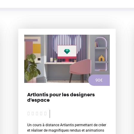
90€
Artlantis pour les designers
d’espace
N





o
Un cours à distance Artlantis permettant de créer
t
et réaliser de magnifiques rendus et animations