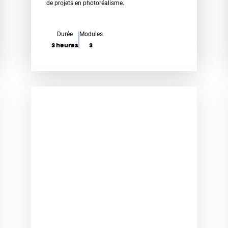
é
de projets en photoréalisme.
0
s
Durée
Modules
u
3 heures
3
r
5