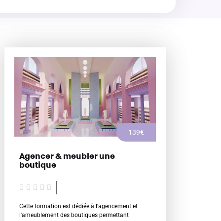
139€
Agencer & meubler une
boutique
N





o
Cette formation est dédiée à l'agencement et
t
l'ameublement des boutiques permettant