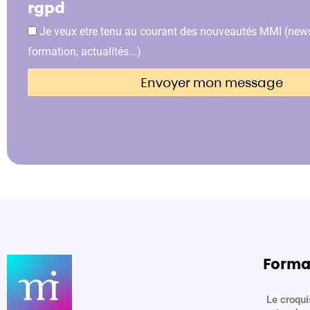
rgpd
Je veux etre tenu au courant des nouveautés MMI (newsl
formation, actualités...)
Envoyer mon message
Format
Le croqui