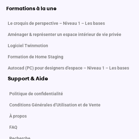
e
t
b
a
Formations à la une
o
g
o
r
Le croquis de perspective – Niveau 1 – Les bases
k
a
Aménager & représenter un espace intérieur de vie privée
-
m
f
Logiciel Twinmotion
Formation de Home Staging
Autocad (PC) pour designers d’espace – Niveau 1 – Les bases
Support & Aide
Politique de confidentialité
Conditions Générales d’Utilisation et de Vente
À propos
FAQ
Recherche