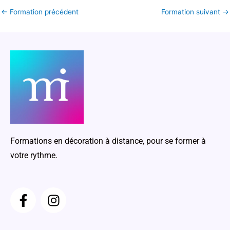
←
Formation précédent
Formation suivant
→
Formations en décoration à distance, pour se former à
votre rythme.
F
I
a
n
c
s