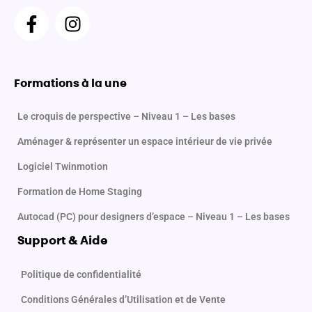
F
I
a
n
c
s
e
t
b
a
Formations à la une
o
g
o
r
Le croquis de perspective – Niveau 1 – Les bases
k
a
Aménager & représenter un espace intérieur de vie privée
-
m
f
Logiciel Twinmotion
Formation de Home Staging
Autocad (PC) pour designers d’espace – Niveau 1 – Les bases
Support & Aide
Politique de confidentialité
Conditions Générales d’Utilisation et de Vente