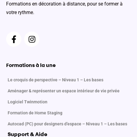
Formations en décoration à distance, pour se former à
votre rythme.
F
I
a
n
c
s
e
t
b
a
Formations à la une
o
g
o
r
Le croquis de perspective – Niveau 1 – Les bases
k
a
Aménager & représenter un espace intérieur de vie privée
-
m
f
Logiciel Twinmotion
Formation de Home Staging
Autocad (PC) pour designers d’espace – Niveau 1 – Les bases
Support & Aide