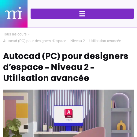
Aller
Navigation
au
des
contenu
articles
Tous les cours >
Autocad (PC) pour designers d’espace – Niveau 2 – Utilisation avancée
Autocad (PC) pour designers
d’espace – Niveau 2 –
Utilisation avancée