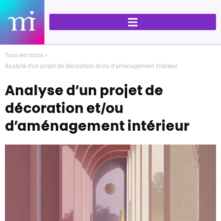
Aller
Navigation
au
des
contenu
articles
Tous les cours >
Analyse d’un projet de décoration et/ou d’aménagement intérieur
Analyse d’un projet de
décoration et/ou
d’aménagement intérieur