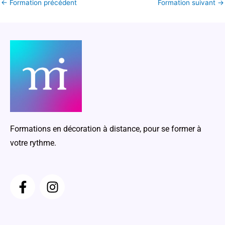
←
Formation précédent
Formation suivant
→
Formations en décoration à distance, pour se former à
votre rythme.
F
I
a
n
c
s
e
t