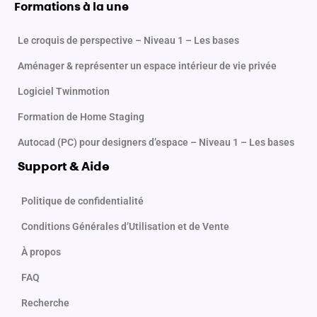
b
a
Formations à la une
o
g
o
r
Le croquis de perspective – Niveau 1 – Les bases
k
a
Aménager & représenter un espace intérieur de vie privée
-
m
f
Logiciel Twinmotion
Formation de Home Staging
Autocad (PC) pour designers d’espace – Niveau 1 – Les bases
Support & Aide
Politique de confidentialité
Conditions Générales d’Utilisation et de Vente
À propos
FAQ
Recherche