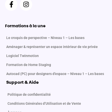
F
I
a
n
c
s
e
t
b
a
Formations à la une
o
g
o
r
Le croquis de perspective – Niveau 1 – Les bases
k
a
Aménager & représenter un espace intérieur de vie privée
-
m
f
Logiciel Twinmotion
Formation de Home Staging
Autocad (PC) pour designers d’espace – Niveau 1 – Les bases
Support & Aide
Politique de confidentialité
Conditions Générales d’Utilisation et de Vente